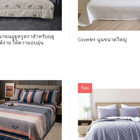
าขนอูฐหรูหราสำหรับฤดู
Coverlet นูนขนาดใหญ่
้ง่าย ให้ความอบอุ่น
ร้อน