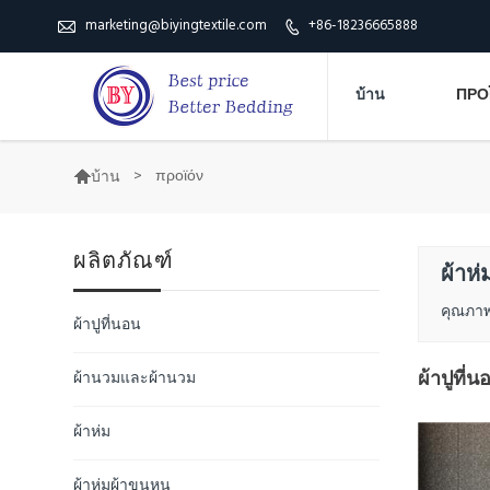
marketing@biyingtextile.com
+86-18236665888


บ้าน
ΠΡΟ
>
προϊόν
บ้าน

ผลิตภัณฑ์
ผ้าห่
คุณภาพด
ผ้าปูที่นอน
ผ้าปูที่น
ผ้านวมและผ้านวม
ผ้าห่ม
ผ้าห่มผ้าขนหนู