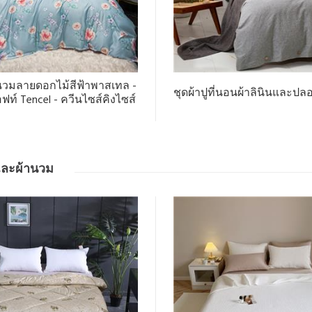
วมลายดอกไม้สีฟ้าพาสเทล -
ชุดผ้าปูที่นอนผ้าลินินและ
ฟท์ Tencel - ควีนไซส์คิงไซส์
และผ้านวม