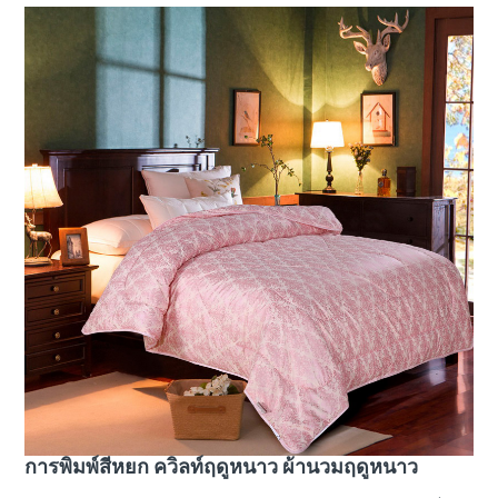
การพิมพ์สีหยก ควิลท์ฤดูหนาว ผ้านวมฤดูหนาว