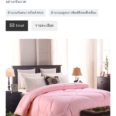
อย่างเข้มงวด
ผ้านวมกันหนาวสไตล์ MUJI
ผ้านวมฤดูหนาวพิมพ์สิ่งทอสี่เหลี่ยม

Email
รายละเอียด