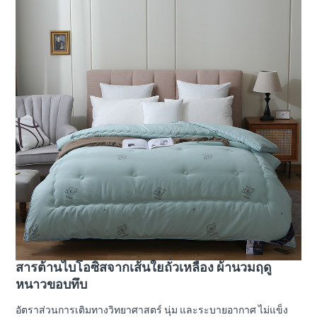
สารต้านไบโอซิสจากเส้นใยถั่วเหลือง ผ้านวมฤดู
หนาวขอบทึบ
อัตราส่วนการเติมทางวิทยาศาสตร์ นุ่ม และระบายอากาศ ไม่แข็ง