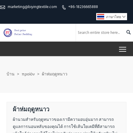
marketing@biyingtextile.com
+86-18236665888


ภาษาไทย


To
บ้าน
>
προϊόν
>
ผ้าห่มฤดูหนาว
ผ้าห่มฤดูหนาว
ผ้านวมสำหรับฤดูหนาวของเรามีความอบอุ่นมาก สามารถ
ดูแลการนอนหลับของคุณได้ การใช้เส้นใยเคมีที่ดีสามารถ